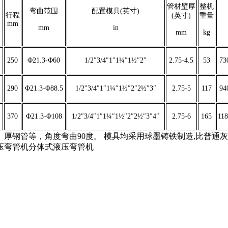
管材壁厚
整机
弯曲范围
配置模具(英寸)
行程
(英寸)
重量
mm
mm
in
mm
kg
250
Φ21.3-Φ60
1/2″3/4″1″1¼″1½″2″
2.75-4.5
53
73
290
Φ21.3-Φ88.5
1/2″3/4″1″1¼″1½″2″2½″3″
2.75-5
117
94
370
Φ21.3-Φ108
1/2″3/4″1″1¼″1½″2″2½″3″4″
2.75-6
165
11
钢管等，角度弯曲90度。 模具均采用球墨铸铁制造,比普通灰
压弯管机
分体式液压弯管机