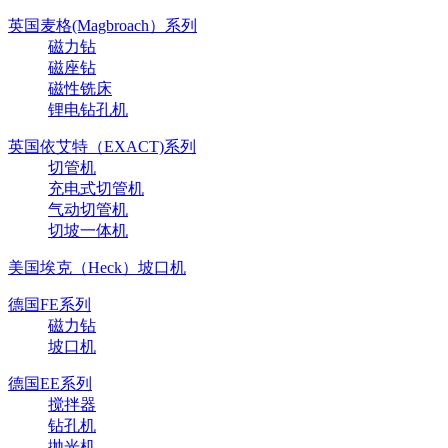
英国麦格(Magbroach）系列
磁力钻
磁座钻
磁性铣床
锂电钻孔机
英国依艾特（EXACT)系列
切管机
充电式切管机
气动切管机
切坡一体机
美国埃克（Heck）坡口机
德国FE系列
磁力钻
坡口机
德国EE系列
搅拌器
钻孔机
抛光机