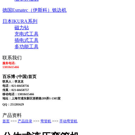
德国Esmatec（伊斯科）铣边机
日本IKURA系列
磁力钻
充电式工具
插电式工具
多功能工具
联系我们
服务电话:
13818415466
百乐博·(中国)首页 
联系人：李龙龙
电话：021-60458756
传真：021-60458757
移动电话：13818415466
地址：上海市浦东新区浙桥路289弄1-1305室
QQ：251281629
产品资料
首页
>>>
产品目录
>>>
弯管机
>>>
手动弯管机