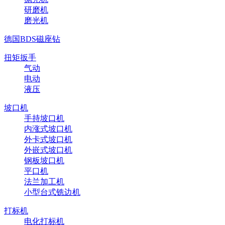
研磨机
磨光机
德国BDS磁座钻
扭矩扳手
气动
电动
液压
坡口机
手持坡口机
内涨式坡口机
外卡式坡口机
外嵌式坡口机
钢板坡口机
平口机
法兰加工机
小型台式铣边机
打标机
电化打标机