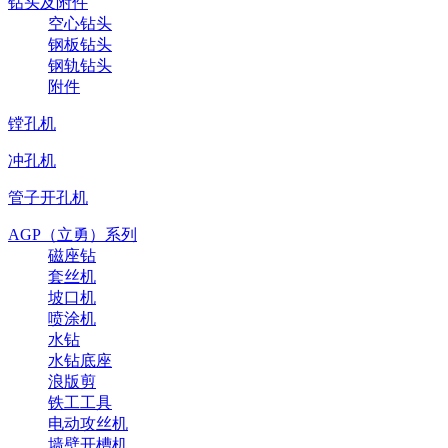
钻头及附件
空心钻头
钢板钻头
钢轨钻头
附件
镗孔机
冲孔机
管子开孔机
AGP（立勇）系列
磁座钻
套丝机
坡口机
喷涂机
水钻
水钻底座
浪版剪
铁工工具
电动攻丝机
墙壁开槽机