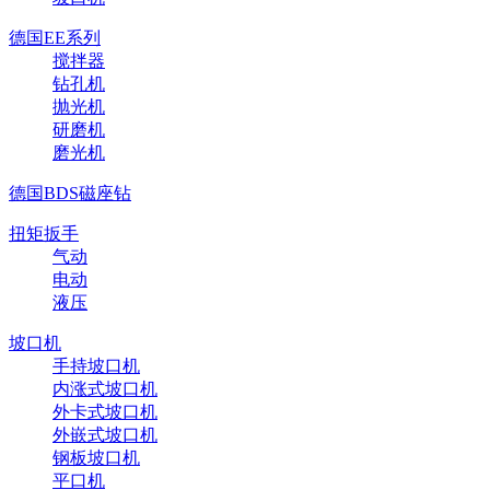
德国EE系列
搅拌器
钻孔机
抛光机
研磨机
磨光机
德国BDS磁座钻
扭矩扳手
气动
电动
液压
坡口机
手持坡口机
内涨式坡口机
外卡式坡口机
外嵌式坡口机
钢板坡口机
平口机