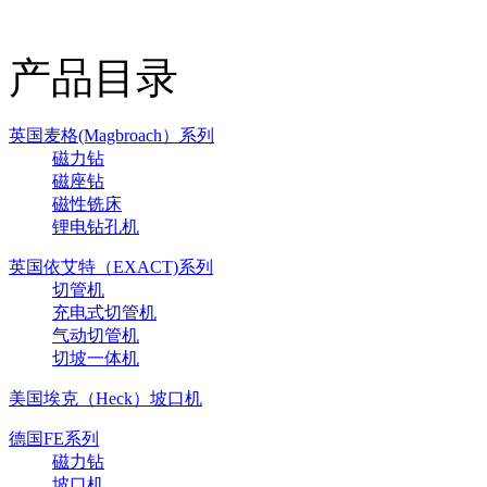
产品目录
英国麦格(Magbroach）系列
磁力钻
磁座钻
磁性铣床
锂电钻孔机
英国依艾特（EXACT)系列
切管机
充电式切管机
气动切管机
切坡一体机
美国埃克（Heck）坡口机
德国FE系列
磁力钻
坡口机