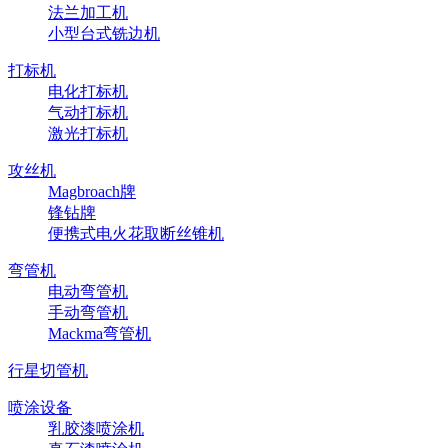
法兰加工机
小型台式铣边机
打标机
电化打标机
气动打标机
激光打标机
攻丝机
Magbroach牌
锋钻牌
便携式电火花取断丝锥机
弯管机
电动弯管机
手动弯管机
Mackma弯管机
行星切管机
喷涂设备
乳胶漆喷涂机