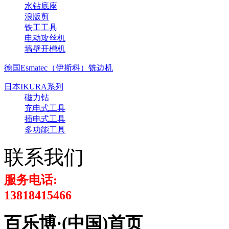
水钻底座
浪版剪
铁工工具
电动攻丝机
墙壁开槽机
德国Esmatec（伊斯科）铣边机
日本IKURA系列
磁力钻
充电式工具
插电式工具
多功能工具
联系我们
服务电话:
13818415466
百乐博·(中国)首页