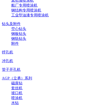
真石漆喷涂机
船厂专用喷涂机
钢结构专用喷涂机
工业型油漆专用喷涂机
钻头及附件
空心钻头
钢板钻头
钢轨钻头
附件
镗孔机
冲孔机
管子开孔机
AGP（立勇）系列
磁座钻
套丝机
坡口机
喷涂机
水钻