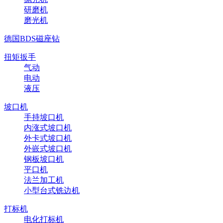
研磨机
磨光机
德国BDS磁座钻
扭矩扳手
气动
电动
液压
坡口机
手持坡口机
内涨式坡口机
外卡式坡口机
外嵌式坡口机
钢板坡口机
平口机
法兰加工机
小型台式铣边机
打标机
电化打标机