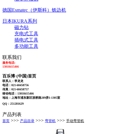
德国Esmatec（伊斯科）铣边机
日本IKURA系列
磁力钻
充电式工具
插电式工具
多功能工具
联系我们
服务电话:
13818415466
百乐博·(中国)首页 
联系人：李龙龙
电话：021-60458756
传真：021-60458757
移动电话：13818415466
地址：上海市浦东新区浙桥路289弄1-1305室
QQ：251281629
产品列表
>>>
>>>
>>>
首页
产品目录
弯管机
手动弯管机