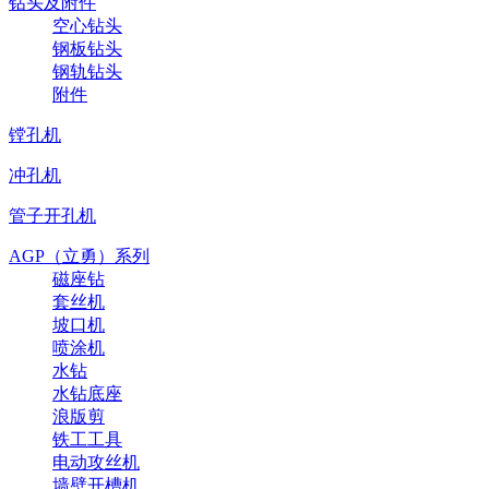
钻头及附件
空心钻头
钢板钻头
钢轨钻头
附件
镗孔机
冲孔机
管子开孔机
AGP（立勇）系列
磁座钻
套丝机
坡口机
喷涂机
水钻
水钻底座
浪版剪
铁工工具
电动攻丝机
墙壁开槽机