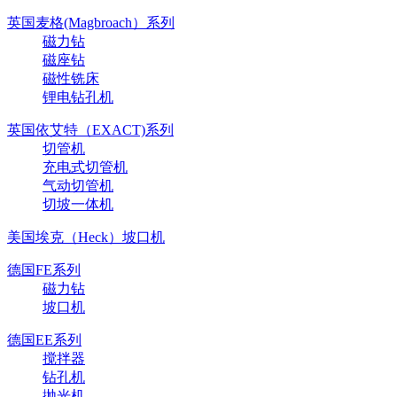
英国麦格(Magbroach）系列
磁力钻
磁座钻
磁性铣床
锂电钻孔机
英国依艾特（EXACT)系列
切管机
充电式切管机
气动切管机
切坡一体机
美国埃克（Heck）坡口机
德国FE系列
磁力钻
坡口机
德国EE系列
搅拌器
钻孔机
抛光机