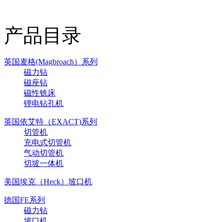
产品目录
英国麦格(Magbroach）系列
磁力钻
磁座钻
磁性铣床
锂电钻孔机
英国依艾特（EXACT)系列
切管机
充电式切管机
气动切管机
切坡一体机
美国埃克（Heck）坡口机
德国FE系列
磁力钻
坡口机