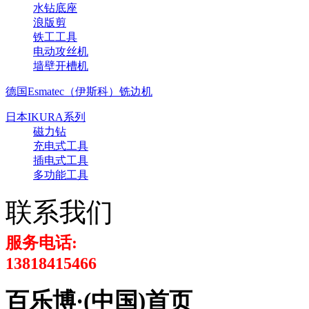
水钻底座
浪版剪
铁工工具
电动攻丝机
墙壁开槽机
德国Esmatec（伊斯科）铣边机
日本IKURA系列
磁力钻
充电式工具
插电式工具
多功能工具
联系我们
服务电话:
13818415466
百乐博·(中国)首页