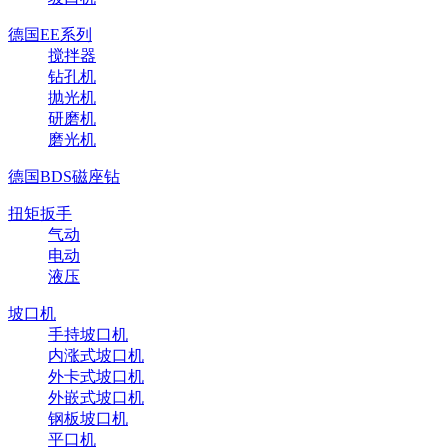
德国EE系列
搅拌器
钻孔机
抛光机
研磨机
磨光机
德国BDS磁座钻
扭矩扳手
气动
电动
液压
坡口机
手持坡口机
内涨式坡口机
外卡式坡口机
外嵌式坡口机
钢板坡口机
平口机