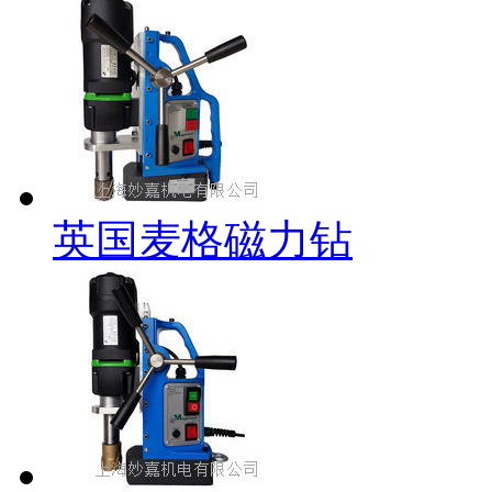
英国麦格磁力钻