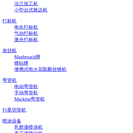
法兰加工机
小型台式铣边机
打标机
电化打标机
气动打标机
激光打标机
攻丝机
Magbroach牌
锋钻牌
便携式电火花取断丝锥机
弯管机
电动弯管机
手动弯管机
Mackma弯管机
行星切管机
喷涂设备
乳胶漆喷涂机