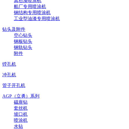
真石漆喷涂机
船厂专用喷涂机
钢结构专用喷涂机
工业型油漆专用喷涂机
钻头及附件
空心钻头
钢板钻头
钢轨钻头
附件
镗孔机
冲孔机
管子开孔机
AGP（立勇）系列
磁座钻
套丝机
坡口机
喷涂机
水钻