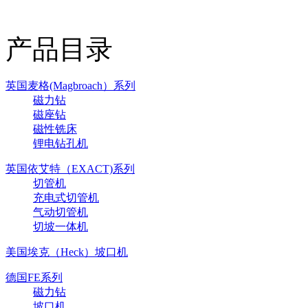
产品目录
英国麦格(Magbroach）系列
磁力钻
磁座钻
磁性铣床
锂电钻孔机
英国依艾特（EXACT)系列
切管机
充电式切管机
气动切管机
切坡一体机
美国埃克（Heck）坡口机
德国FE系列
磁力钻
坡口机