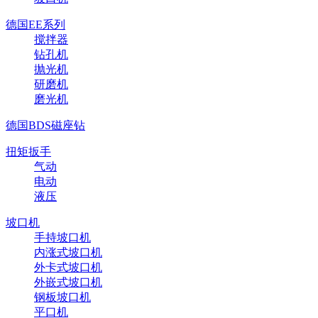
德国EE系列
搅拌器
钻孔机
抛光机
研磨机
磨光机
德国BDS磁座钻
扭矩扳手
气动
电动
液压
坡口机
手持坡口机
内涨式坡口机
外卡式坡口机
外嵌式坡口机
钢板坡口机
平口机