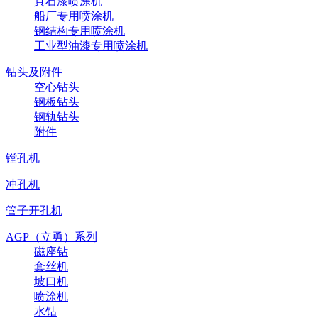
真石漆喷涂机
船厂专用喷涂机
钢结构专用喷涂机
工业型油漆专用喷涂机
钻头及附件
空心钻头
钢板钻头
钢轨钻头
附件
镗孔机
冲孔机
管子开孔机
AGP（立勇）系列
磁座钻
套丝机
坡口机
喷涂机
水钻