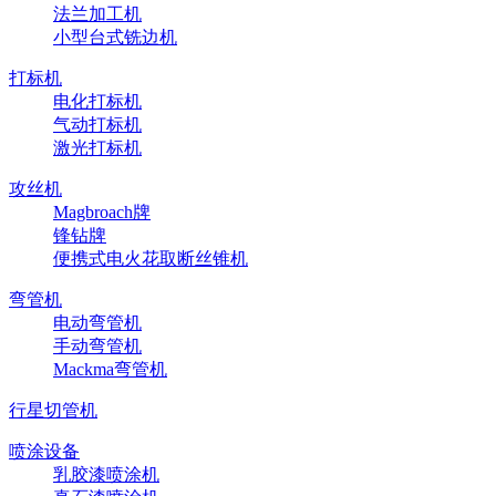
法兰加工机
小型台式铣边机
打标机
电化打标机
气动打标机
激光打标机
攻丝机
Magbroach牌
锋钻牌
便携式电火花取断丝锥机
弯管机
电动弯管机
手动弯管机
Mackma弯管机
行星切管机
喷涂设备
乳胶漆喷涂机