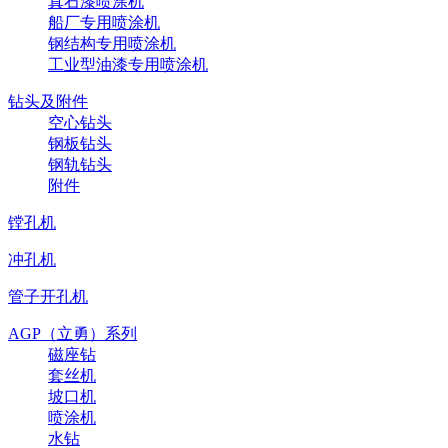
真石漆喷涂机
船厂专用喷涂机
钢结构专用喷涂机
工业型油漆专用喷涂机
钻头及附件
空心钻头
钢板钻头
钢轨钻头
附件
镗孔机
冲孔机
管子开孔机
AGP（立勇）系列
磁座钻
套丝机
坡口机
喷涂机
水钻