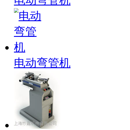
电动弯管机
电动弯管机