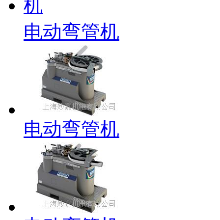
电动弯管机
电动弯管机