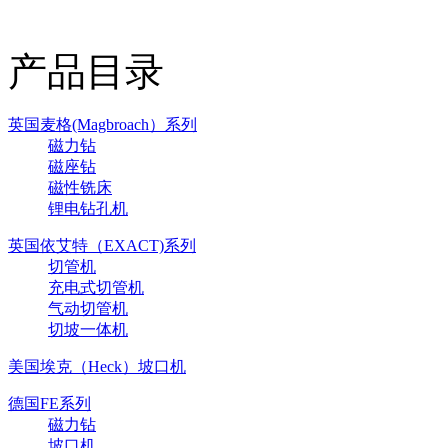
产品目录
英国麦格(Magbroach）系列
磁力钻
磁座钻
磁性铣床
锂电钻孔机
英国依艾特（EXACT)系列
切管机
充电式切管机
气动切管机
切坡一体机
美国埃克（Heck）坡口机
德国FE系列
磁力钻
坡口机