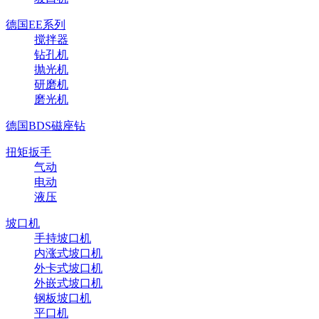
德国EE系列
搅拌器
钻孔机
抛光机
研磨机
磨光机
德国BDS磁座钻
扭矩扳手
气动
电动
液压
坡口机
手持坡口机
内涨式坡口机
外卡式坡口机
外嵌式坡口机
钢板坡口机
平口机