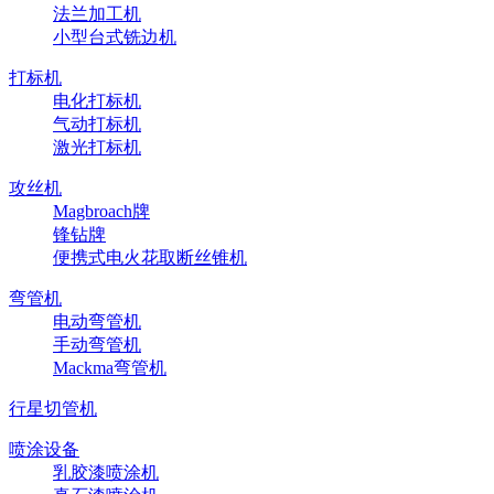
法兰加工机
小型台式铣边机
打标机
电化打标机
气动打标机
激光打标机
攻丝机
Magbroach牌
锋钻牌
便携式电火花取断丝锥机
弯管机
电动弯管机
手动弯管机
Mackma弯管机
行星切管机
喷涂设备
乳胶漆喷涂机