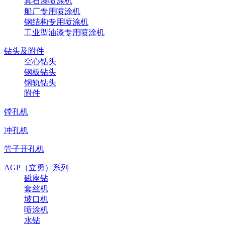
真石漆喷涂机
船厂专用喷涂机
钢结构专用喷涂机
工业型油漆专用喷涂机
钻头及附件
空心钻头
钢板钻头
钢轨钻头
附件
镗孔机
冲孔机
管子开孔机
AGP（立勇）系列
磁座钻
套丝机
坡口机
喷涂机
水钻