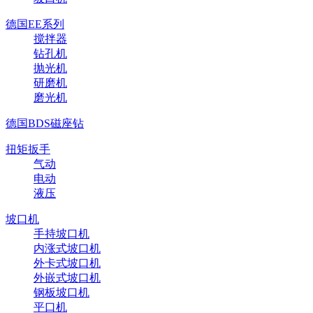
德国EE系列
搅拌器
钻孔机
抛光机
研磨机
磨光机
德国BDS磁座钻
扭矩扳手
气动
电动
液压
坡口机
手持坡口机
内涨式坡口机
外卡式坡口机
外嵌式坡口机
钢板坡口机
平口机