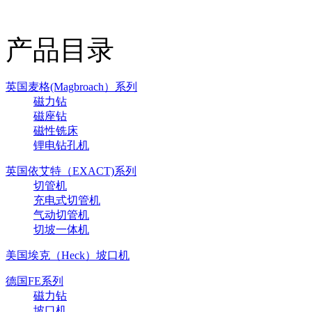
产品目录
英国麦格(Magbroach）系列
磁力钻
磁座钻
磁性铣床
锂电钻孔机
英国依艾特（EXACT)系列
切管机
充电式切管机
气动切管机
切坡一体机
美国埃克（Heck）坡口机
德国FE系列
磁力钻
坡口机