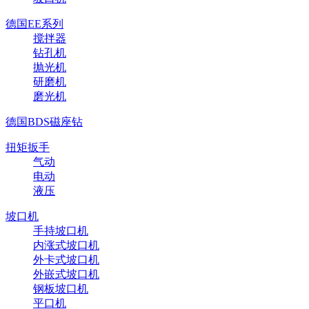
德国EE系列
搅拌器
钻孔机
抛光机
研磨机
磨光机
德国BDS磁座钻
扭矩扳手
气动
电动
液压
坡口机
手持坡口机
内涨式坡口机
外卡式坡口机
外嵌式坡口机
钢板坡口机
平口机