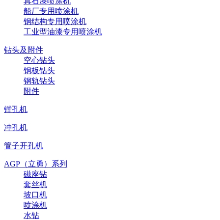
真石漆喷涂机
船厂专用喷涂机
钢结构专用喷涂机
工业型油漆专用喷涂机
钻头及附件
空心钻头
钢板钻头
钢轨钻头
附件
镗孔机
冲孔机
管子开孔机
AGP（立勇）系列
磁座钻
套丝机
坡口机
喷涂机
水钻