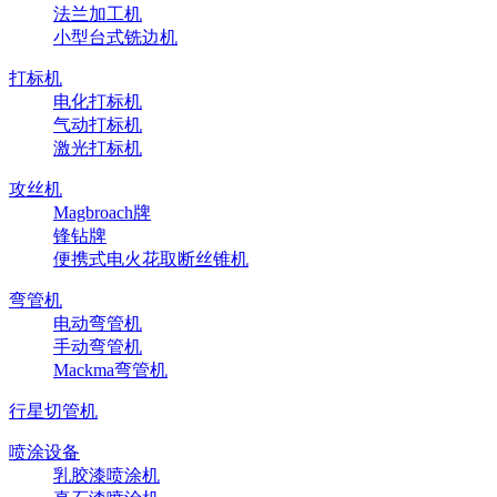
法兰加工机
小型台式铣边机
打标机
电化打标机
气动打标机
激光打标机
攻丝机
Magbroach牌
锋钻牌
便携式电火花取断丝锥机
弯管机
电动弯管机
手动弯管机
Mackma弯管机
行星切管机
喷涂设备
乳胶漆喷涂机