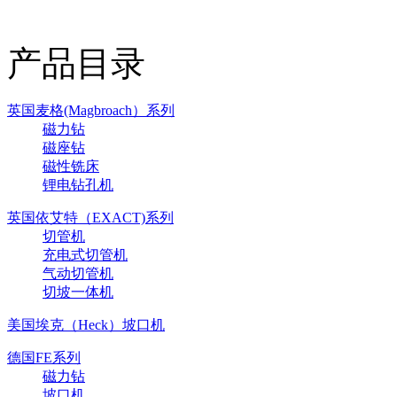
产品目录
英国麦格(Magbroach）系列
磁力钻
磁座钻
磁性铣床
锂电钻孔机
英国依艾特（EXACT)系列
切管机
充电式切管机
气动切管机
切坡一体机
美国埃克（Heck）坡口机
德国FE系列
磁力钻
坡口机