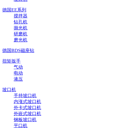
德国EE系列
搅拌器
钻孔机
抛光机
研磨机
磨光机
德国BDS磁座钻
扭矩扳手
气动
电动
液压
坡口机
手持坡口机
内涨式坡口机
外卡式坡口机
外嵌式坡口机
钢板坡口机
平口机