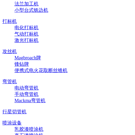
法兰加工机
小型台式铣边机
打标机
电化打标机
气动打标机
激光打标机
攻丝机
Magbroach牌
锋钻牌
便携式电火花取断丝锥机
弯管机
电动弯管机
手动弯管机
Mackma弯管机
行星切管机
喷涂设备
乳胶漆喷涂机