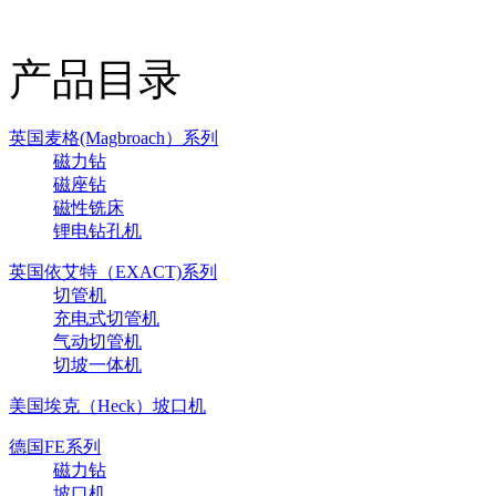
产品目录
英国麦格(Magbroach）系列
磁力钻
磁座钻
磁性铣床
锂电钻孔机
英国依艾特（EXACT)系列
切管机
充电式切管机
气动切管机
切坡一体机
美国埃克（Heck）坡口机
德国FE系列
磁力钻
坡口机