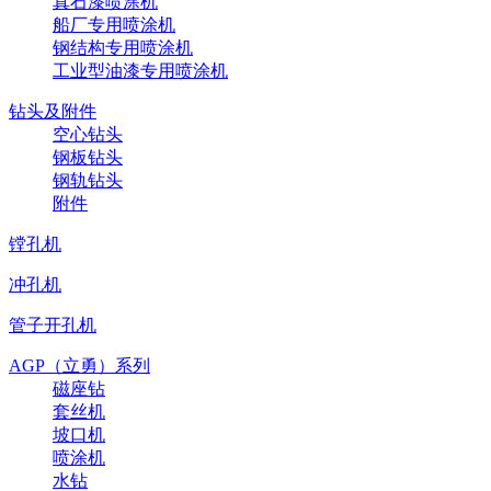
真石漆喷涂机
船厂专用喷涂机
钢结构专用喷涂机
工业型油漆专用喷涂机
钻头及附件
空心钻头
钢板钻头
钢轨钻头
附件
镗孔机
冲孔机
管子开孔机
AGP（立勇）系列
磁座钻
套丝机
坡口机
喷涂机
水钻