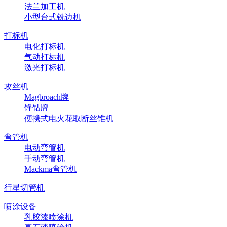
法兰加工机
小型台式铣边机
打标机
电化打标机
气动打标机
激光打标机
攻丝机
Magbroach牌
锋钻牌
便携式电火花取断丝锥机
弯管机
电动弯管机
手动弯管机
Mackma弯管机
行星切管机
喷涂设备
乳胶漆喷涂机