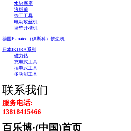
水钻底座
浪版剪
铁工工具
电动攻丝机
墙壁开槽机
德国Esmatec（伊斯科）铣边机
日本IKURA系列
磁力钻
充电式工具
插电式工具
多功能工具
联系我们
服务电话:
13818415466
百乐博·(中国)首页