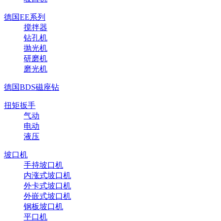
德国EE系列
搅拌器
钻孔机
抛光机
研磨机
磨光机
德国BDS磁座钻
扭矩扳手
气动
电动
液压
坡口机
手持坡口机
内涨式坡口机
外卡式坡口机
外嵌式坡口机
钢板坡口机
平口机