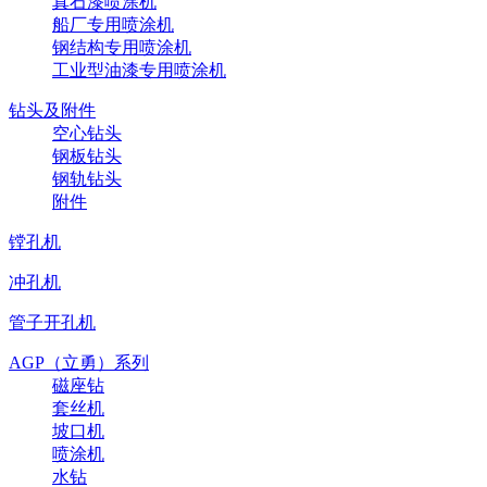
真石漆喷涂机
船厂专用喷涂机
钢结构专用喷涂机
工业型油漆专用喷涂机
钻头及附件
空心钻头
钢板钻头
钢轨钻头
附件
镗孔机
冲孔机
管子开孔机
AGP（立勇）系列
磁座钻
套丝机
坡口机
喷涂机
水钻