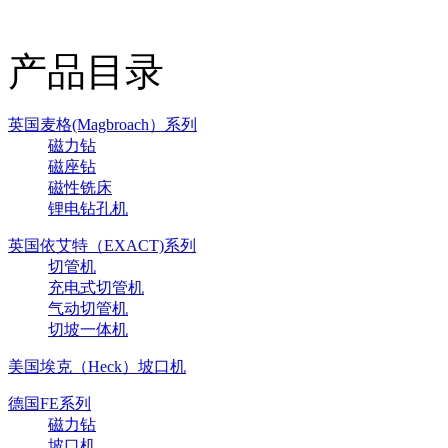
产品目录
英国麦格(Magbroach）系列
磁力钻
磁座钻
磁性铣床
锂电钻孔机
英国依艾特（EXACT)系列
切管机
充电式切管机
气动切管机
切坡一体机
美国埃克（Heck）坡口机
德国FE系列
磁力钻
坡口机