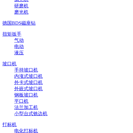
研磨机
磨光机
德国BDS磁座钻
扭矩扳手
气动
电动
液压
坡口机
手持坡口机
内涨式坡口机
外卡式坡口机
外嵌式坡口机
钢板坡口机
平口机
法兰加工机
小型台式铣边机
打标机
电化打标机