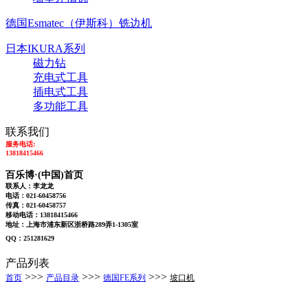
德国Esmatec（伊斯科）铣边机
日本IKURA系列
磁力钻
充电式工具
插电式工具
多功能工具
联系我们
服务电话:
13818415466
百乐博·(中国)首页
联系人：李龙龙
电话：021-60458756
传真：021-60458757
移动电话：13818415466
地址：上海市浦东新区浙桥路289弄1-1305室
QQ：251281629
产品列表
>>>
>>>
>>>
首页
产品目录
德国FE系列
坡口机