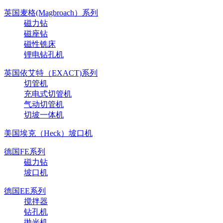
英国麦格(Magbroach）系列
磁力钻
磁座钻
磁性铣床
锂电钻孔机
英国依艾特（EXACT)系列
切管机
充电式切管机
气动切管机
切坡一体机
美国埃克（Heck）坡口机
德国FE系列
磁力钻
坡口机
德国EE系列
搅拌器
钻孔机
抛光机