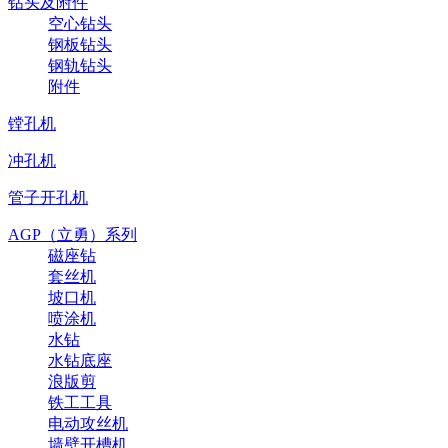
钻头及附件
空心钻头
钢板钻头
钢轨钻头
附件
镗孔机
冲孔机
管子开孔机
AGP（立勇）系列
磁座钻
套丝机
坡口机
喷涂机
水钻
水钻底座
浪版剪
铁工工具
电动攻丝机
墙壁开槽机