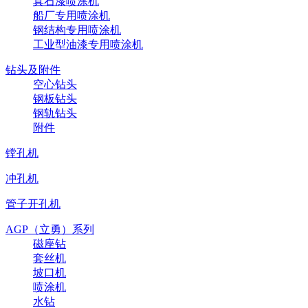
真石漆喷涂机
船厂专用喷涂机
钢结构专用喷涂机
工业型油漆专用喷涂机
钻头及附件
空心钻头
钢板钻头
钢轨钻头
附件
镗孔机
冲孔机
管子开孔机
AGP（立勇）系列
磁座钻
套丝机
坡口机
喷涂机
水钻