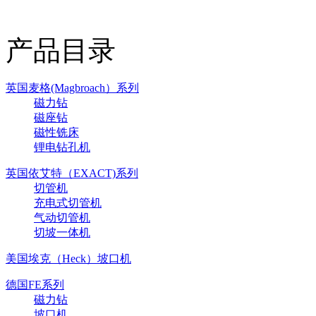
产品目录
英国麦格(Magbroach）系列
磁力钻
磁座钻
磁性铣床
锂电钻孔机
英国依艾特（EXACT)系列
切管机
充电式切管机
气动切管机
切坡一体机
美国埃克（Heck）坡口机
德国FE系列
磁力钻
坡口机