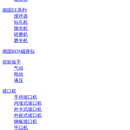
德国EE系列
搅拌器
钻孔机
抛光机
研磨机
磨光机
德国BDS磁座钻
扭矩扳手
气动
电动
液压
坡口机
手持坡口机
内涨式坡口机
外卡式坡口机
外嵌式坡口机
钢板坡口机
平口机