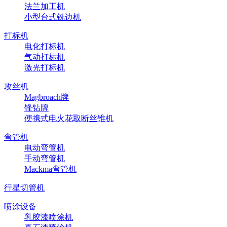
法兰加工机
小型台式铣边机
打标机
电化打标机
气动打标机
激光打标机
攻丝机
Magbroach牌
锋钻牌
便携式电火花取断丝锥机
弯管机
电动弯管机
手动弯管机
Mackma弯管机
行星切管机
喷涂设备
乳胶漆喷涂机