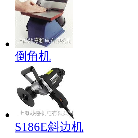
倒角机
S186E斜边机