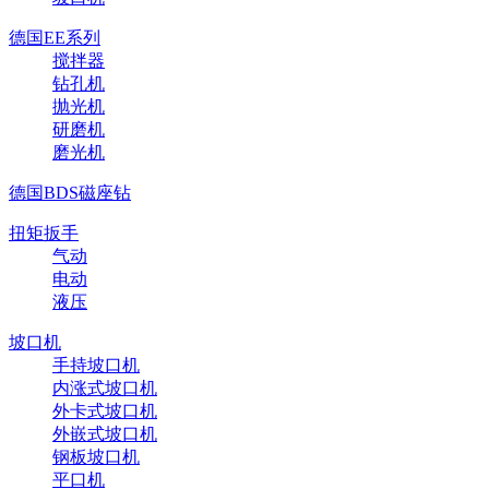
德国EE系列
搅拌器
钻孔机
抛光机
研磨机
磨光机
德国BDS磁座钻
扭矩扳手
气动
电动
液压
坡口机
手持坡口机
内涨式坡口机
外卡式坡口机
外嵌式坡口机
钢板坡口机
平口机