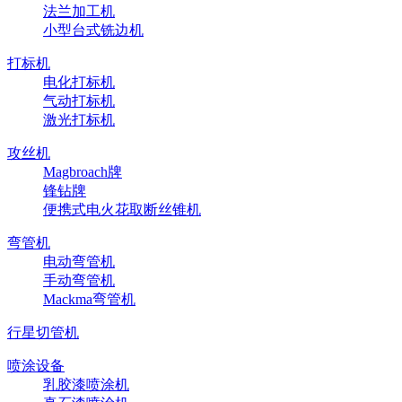
法兰加工机
小型台式铣边机
打标机
电化打标机
气动打标机
激光打标机
攻丝机
Magbroach牌
锋钻牌
便携式电火花取断丝锥机
弯管机
电动弯管机
手动弯管机
Mackma弯管机
行星切管机
喷涂设备
乳胶漆喷涂机