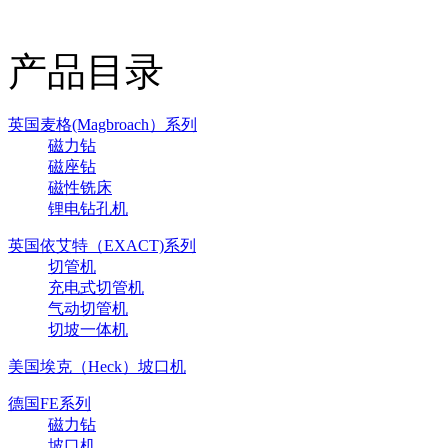
产品目录
英国麦格(Magbroach）系列
磁力钻
磁座钻
磁性铣床
锂电钻孔机
英国依艾特（EXACT)系列
切管机
充电式切管机
气动切管机
切坡一体机
美国埃克（Heck）坡口机
德国FE系列
磁力钻
坡口机