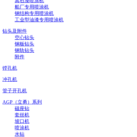
真石漆喷涂机
船厂专用喷涂机
钢结构专用喷涂机
工业型油漆专用喷涂机
钻头及附件
空心钻头
钢板钻头
钢轨钻头
附件
镗孔机
冲孔机
管子开孔机
AGP（立勇）系列
磁座钻
套丝机
坡口机
喷涂机
水钻