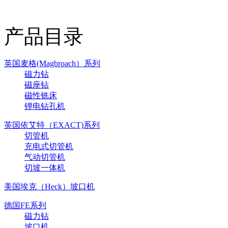
产品目录
英国麦格(Magbroach）系列
磁力钻
磁座钻
磁性铣床
锂电钻孔机
英国依艾特（EXACT)系列
切管机
充电式切管机
气动切管机
切坡一体机
美国埃克（Heck）坡口机
德国FE系列
磁力钻
坡口机