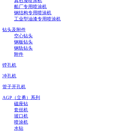
真石漆喷涂机
船厂专用喷涂机
钢结构专用喷涂机
工业型油漆专用喷涂机
钻头及附件
空心钻头
钢板钻头
钢轨钻头
附件
镗孔机
冲孔机
管子开孔机
AGP（立勇）系列
磁座钻
套丝机
坡口机
喷涂机
水钻