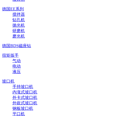
德国EE系列
搅拌器
钻孔机
抛光机
研磨机
磨光机
德国BDS磁座钻
扭矩扳手
气动
电动
液压
坡口机
手持坡口机
内涨式坡口机
外卡式坡口机
外嵌式坡口机
钢板坡口机
平口机