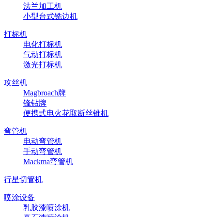
法兰加工机
小型台式铣边机
打标机
电化打标机
气动打标机
激光打标机
攻丝机
Magbroach牌
锋钻牌
便携式电火花取断丝锥机
弯管机
电动弯管机
手动弯管机
Mackma弯管机
行星切管机
喷涂设备
乳胶漆喷涂机