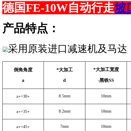
德国
FE-10W自动行走
坡
产品特点：
采用原装进口减速机及马达
*大加工宽度
倒角角度
*大加工
a
d
-黑铁SS
8.5mm
10mm
a∘=30∘
8.
2
mm
10mm
a∘=3
5
∘
7
mm
10mm
a∘=
45
∘