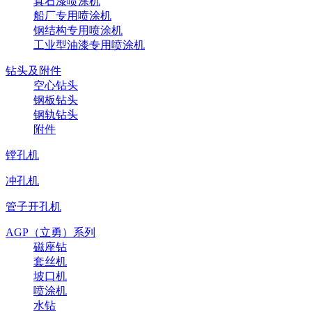
真石漆喷涂机
船厂专用喷涂机
钢结构专用喷涂机
工业型油漆专用喷涂机
钻头及附件
空心钻头
钢板钻头
钢轨钻头
附件
镗孔机
冲孔机
管子开孔机
AGP（立勇）系列
磁座钻
套丝机
坡口机
喷涂机
水钻