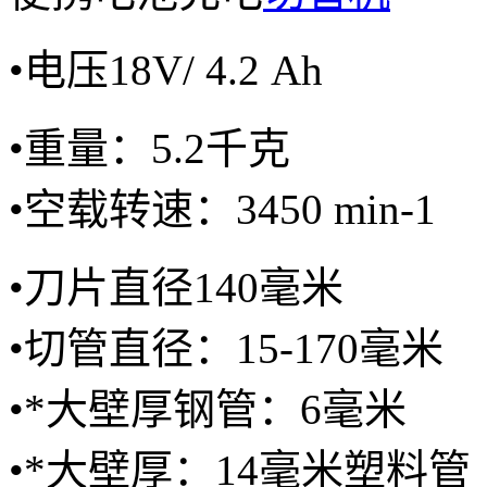
•电压
18V
/ 4.2
Ah
•重量
：
5.2千克
•
空载转速：
3450
min-1
•刀片
直径
140毫米
•切管直径：
15-170
毫米
•*大
壁厚
钢管：
6毫米
•*大
壁厚：
14毫米
塑料管