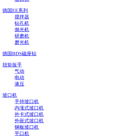
德国EE系列
搅拌器
钻孔机
抛光机
研磨机
磨光机
德国BDS磁座钻
扭矩扳手
气动
电动
液压
坡口机
手持坡口机
内涨式坡口机
外卡式坡口机
外嵌式坡口机
钢板坡口机
平口机