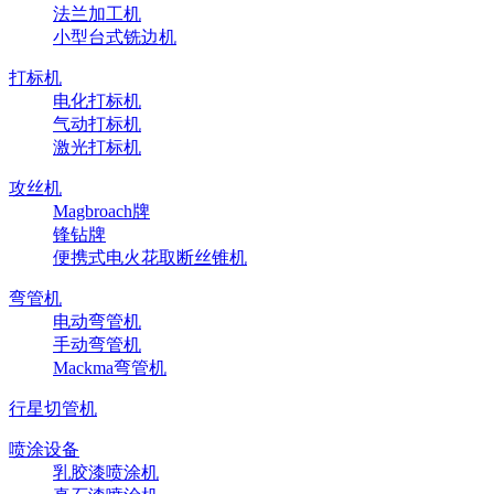
法兰加工机
小型台式铣边机
打标机
电化打标机
气动打标机
激光打标机
攻丝机
Magbroach牌
锋钻牌
便携式电火花取断丝锥机
弯管机
电动弯管机
手动弯管机
Mackma弯管机
行星切管机
喷涂设备
乳胶漆喷涂机