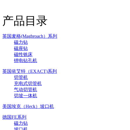
产品目录
英国麦格(Magbroach）系列
磁力钻
磁座钻
磁性铣床
锂电钻孔机
英国依艾特（EXACT)系列
切管机
充电式切管机
气动切管机
切坡一体机
美国埃克（Heck）坡口机
德国FE系列
磁力钻
坡口机